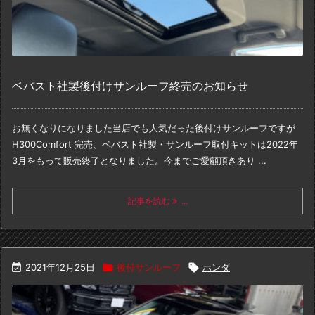
ベバスト社製後付けサンルーフ終売のお知らせ
お無くなりになりました
当店でも人気だった後付けサンルーフですが
H300Comfort 完売、ベバスト社製・サンルーフ取付キットは
2022年
3月をもって販売終了となりました。
今までご愛顧頂きあり ...
記事を読む
...

2021年12月25日

後付サンルーフ

ホンダ