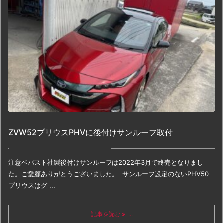
ZVW52プリウスPHVに後付けサンルーフ取付
注意
ベバスト社製後付けサンルーフは
2022年3月で終売となりまし
た。
ご愛顧ありがとうございました。
サンルーフ設定のないPHV
50
プリウスはグ ...
記事を読む
...