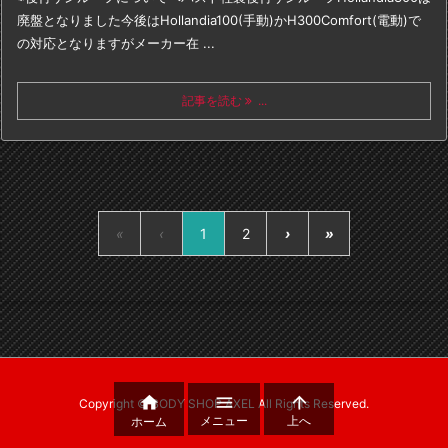
廃盤となりました
今後はHollandia100(手動)かH300Comfort(電動)で
の対応となりますが
メーカー在 ...
記事を読む
...
«
‹
1
2
›
»



Copyright ©
BODY SHOP AXEL
All Rights Reserved.
メニュー
上へ
ホーム