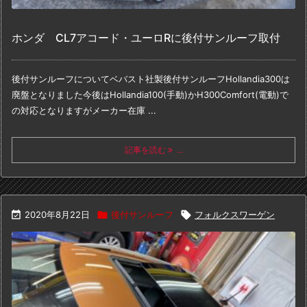
ホンダ CL7アコード・ユーロRに後付サンルーフ取付
後付サンルーフについて
ベバスト社製後付サンルーフHollandia300は
廃盤となりました
今後はHollandia100(手動)かH300Comfort(電動)で
の対応となりますが
メーカー在庫 ...
記事を読む
...

2020年8月22日

後付サンルーフ

フォルクスワーゲン