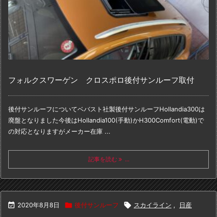
フォルクスワーゲン クロスポロ後付サンルーフ取付
後付サンルーフについて
ベバスト社製後付サンルーフHollandia300は
廃盤となりました
今後はHollandia100(手動)かH300Comfort(電動)で
の対応となりますが
メーカー在庫 ...
記事を読む
...

2020年8月8日

後付サンルーフ

スカイライン
,
日産