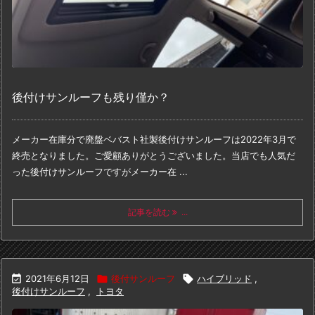
後付けサンルーフも残り僅か？
メーカー在庫分で廃盤
ベバスト社製後付けサンルーフは
2022年3月で
終売となりました。
ご愛顧ありがとうございました。
当店でも人気だ
った
後付けサンルーフですが
メーカー在 ...
記事を読む
...

2021年6月12日

後付サンルーフ

ハイブリッド
,
後付けサンルーフ
,
トヨタ