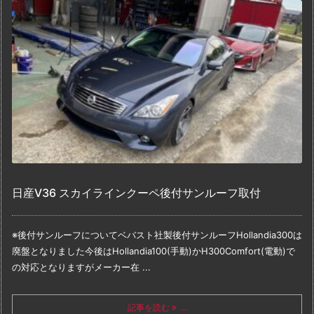
日産V36 スカイラインクーペ後付サンルーフ取付
※後付サンルーフについて
ベバスト社製後付サンルーフHollandia300は
廃盤となりました
今後はHollandia100(手動)かH300Comfort(電動)で
の対応となりますが
メーカー在 ...
記事を読む
...