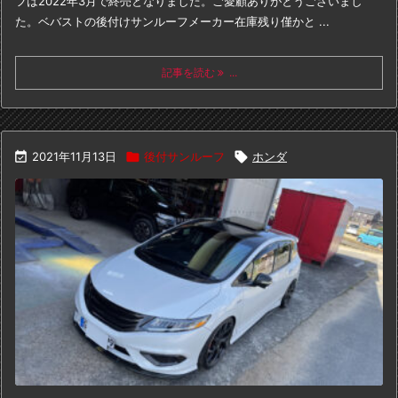
フは
2022年3月で終売となりました。
ご愛顧ありがとうございまし
た。
ベバストの後付けサンルーフ
メーカー在庫残り僅かと ...
記事を読む
...

2021年11月13日

後付サンルーフ

ホンダ