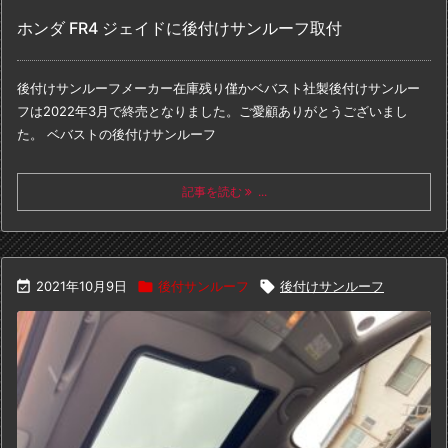
ホンダ FR4 ジェイドに後付けサンルーフ取付
後付けサンルーフメーカー在庫残り僅か
ベバスト社製後付けサンルー
フは
2022年3月で終売となりました。
ご愛顧ありがとうございまし
た。
ベバストの後付けサンルーフ
記事を読む
...

2021年10月9日

後付サンルーフ

後付けサンルーフ