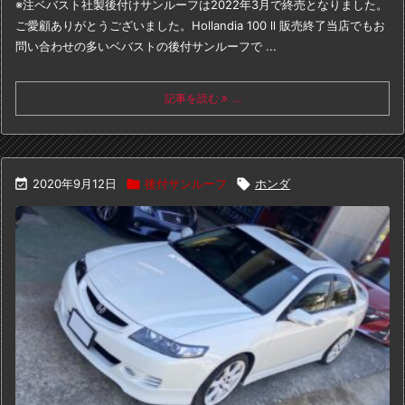
※注
ベバスト社製後付けサンルーフは
2022年3月で終売となりました。
ご愛顧ありがとうございました。
Hollandia 100 ll 販売終了
当店でもお
問い合わせの多いベバストの後付サンルーフで ...
記事を読む
...

2020年9月12日

後付サンルーフ

ホンダ