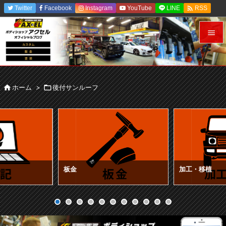

Twitter
Facebook
Instagram
YouTube
LINE
RSS
Feedly


メニュ


ホーム
>

後付サンルーフ
前へ

次へ

検索
板金
加工・移植