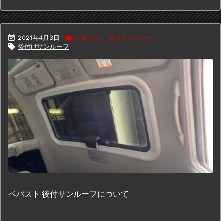

2021年4月3日

お知らせ
,
後付サンルーフ

後付けサンルーフ
ベバスト 後付サンルーフについて