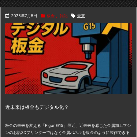

2025年7月5日

板金
,
雑記

未来
近未来は板金もデジタル化？
板金の未来を変える「Figur G15」
最近、近未来を感じた金属加工マシ
ンのお話
3Dプリンターではなく
金属パネルを板金のように製作できる