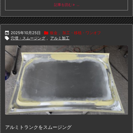
記事を読む
...

2025年10月25日

板金
,
加工・移植・ワンオフ

穴埋・スムージング
,
アルミ加工
アルミトランクをスムージング