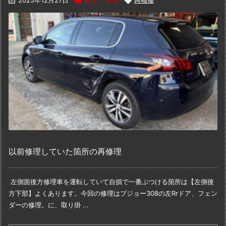

2025年12月27日

板金
,
塗装

再補修
以前修理していた箇所の再修理
左側面後方修理
車を運転していて自損で一番ぶつける箇所は
【左側後
方下部】
よくあります。今回の修理はプジョー308の
左Rrドア、フェン
ダーの修理。
に、取り掛 ...