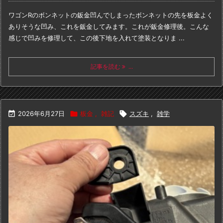
ワゴンRのボンネットの鈑金
凹んでしまったボンネットの先を板金
よく
ありそうな凹み、これを鈑金してみます。
これが鈑金修理後。
こんな
感じで凹みを修理して、
この後下地を入れて塗装となりま ...
記事を読む
...

2026年6月27日

板金
,
雑記

スズキ
,
雑学