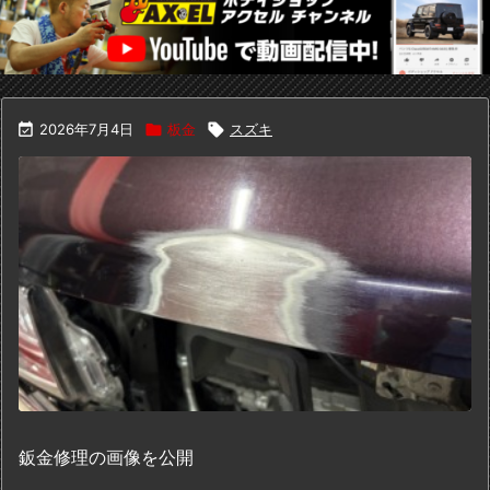

2026年7月4日

板金

スズキ
鈑金修理の画像を公開