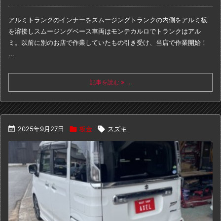
アルミトランクのインナーをスムージング
トランクの内側をアルミ板
を溶接しスムージング
ベース車両はモンテカルロでトランクはアル
ミ。
以前に別のお店で作業していたもの引き受け、
当店で作業開始！
...
記事を読む
...

2025年9月27日

板金

スズキ