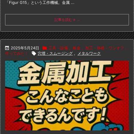
「Figur G15」という工作機械。
金属 ...
記事を読む
...

2025年5月24日

工具・設備
,
板金
,
加工・移植・ワンオフ
,
作ってみた！

穴埋・スムージング
,
メタルワーク