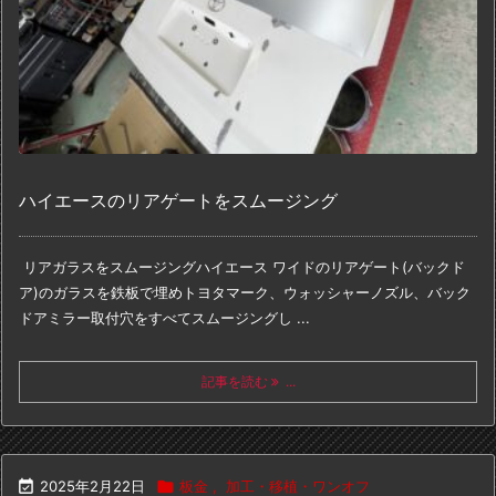
ハイエースのリアゲートをスムージング
リアガラスをスムージング
ハイエース ワイドのリアゲート(バックド
ア)の
ガラスを鉄板で埋めトヨタマーク、
ウォッシャーノズル、バック
ドアミラー取付穴を
すべてスムージングし ...
記事を読む
...

2025年2月22日

板金
,
加工・移植・ワンオフ