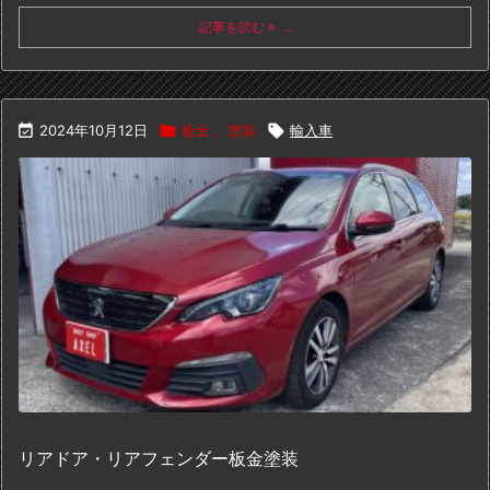
記事を読む
...

2024年10月12日

板金
,
塗装

輸入車
リアドア・リアフェンダー板金塗装