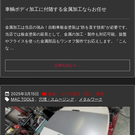
車輌ボディ加工に付随する金属加工ならお任せ
金属加工は当店の強み！
自動車板金塗装は“鉄を直す技術”が必要です。
当店では板金塗装の延長として、金属の加工・製作も対応可能。
旋盤
やフライスを使った金属部品もワンオフ製作でお応えします。
「こん
な ...
記事を読む
...

2025年3月15日

板金
,
エアロ取付・加工・修理

MAC TOOLS
,
穴埋・スムージング
,
メタルワーク