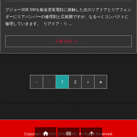
プジョー308 SWを板金塗装
電柱に接触した左のリアドアとリアフェン
ダーにリアバンパーの修理
割と広範囲ですが、なるべくコンパクトに
修理していきます。
リアドア・リ ...
記事を読む
...
«
‹
1
2
›
»



Copyright ©
BODY SHOP AXEL
All Rights Reserved.