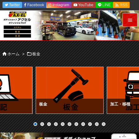

Twitter
Facebook
Instagram
YouTube
LINE
RSS
Feedly


メニュ


ホーム
>

板金
前へ

次へ

検索
板金
加工・移植