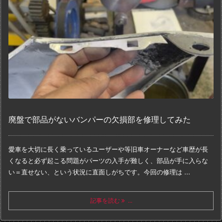
廃盤で部品がないバンパーの欠損部を修理してみた
愛車を大切に長く乗っているユーザーや等
旧車オーナーなど車歴が長
くなると必ず起こる問題が
パーツの入手が難しく、部品が手に入らな
い＝直せない、
という状況に直面しがちです。
今回の修理は ...
記事を読む
...