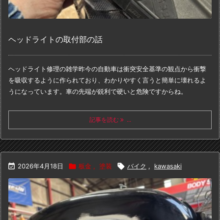
ヘッドライトの取付部の話
ヘッドライト修理の雑学
昨今の自動車は衝突安全基準の観点から
衝撃
を吸収するように作られており、
わかりやすく言うと簡単に壊れるよ
うになっています。
車の先端が鋭利で硬いと危険ですからね。
記事を読む
...

2026年4月18日

板金
,
塗装

バイク
,
kawasaki