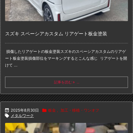
スズキ スペーシアカスタム リアゲート板金塗装
損傷したリアゲートの板金塗装
スズキのスペーシアカスタムのリアゲ
ート板金塗装
損傷部位をマーキングするとこんな感じ
リアゲートを開
けて ...
記事を読む
...

2025年8月30日

板金
,
加工・移植・ワンオフ

メタルワーク