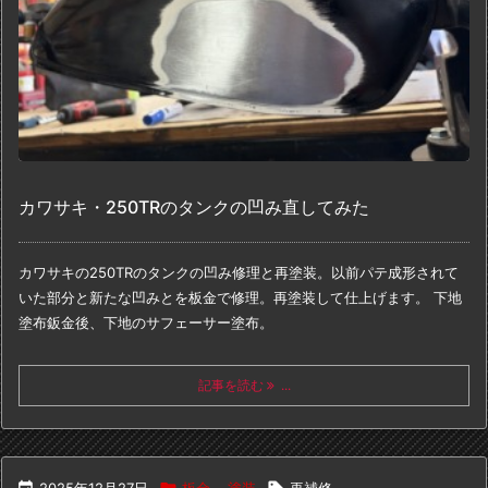
カワサキ・250TRのタンクの凹み直してみた
カワサキの250TRのタンクの凹み修理と再塗装。
以前パテ成形されて
いた部分と新たな凹みとを
板金で修理。再塗装して仕上げます。
下地
塗布
鈑金後、下地のサフェーサー塗布。
記事を読む
...