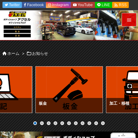

Twitter
Facebook
Instagram
YouTube
LINE
RSS
Feedly


メニュ


ホーム
>

お知らせ
サイド

前へ

次へ

検索
板金
加工・移植