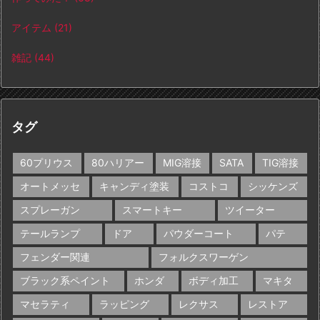
アイテム
(21)
雑記
(44)
タグ
60プリウス
80ハリアー
MIG溶接
SATA
TIG溶接
オートメッセ
キャンディ塗装
コストコ
シッケンズ
スプレーガン
スマートキー
ツイーター
テールランプ
ドア
パウダーコート
パテ
フェンダー関連
フォルクスワーゲン
ブラック系ペイント
ホンダ
ボディ加工
マキタ
マセラティ
ラッピング
レクサス
レストア