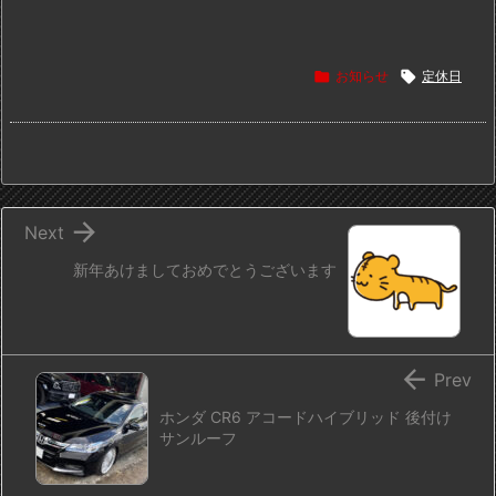

お知らせ

定休日

Next
新年あけましておめでとうございます

Prev
ホンダ CR6 アコードハイブリッド 後付け
サンルーフ