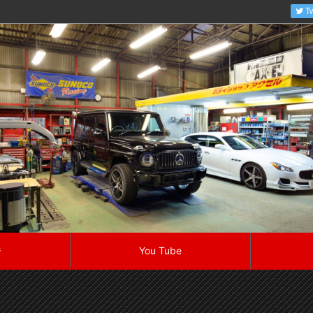
Tw
ジ
You Tube