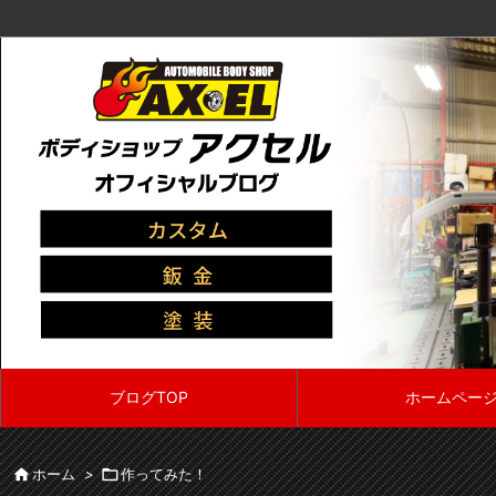
ブログTOP
ホームペー

ホーム
>

作ってみた！