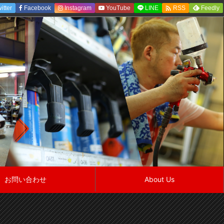

itter
Facebook
Instagram
YouTube
LINE
Feedly
RSS
お問い合わせ
About Us