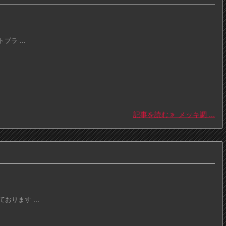
ラ ...
記事を読む
メッキ調 ...
ります ...