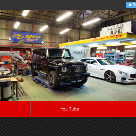
Tw
ジ
You Tube