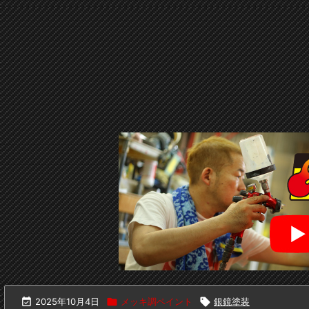

2025年10月4日

メッキ調ペイント

銀鏡塗装