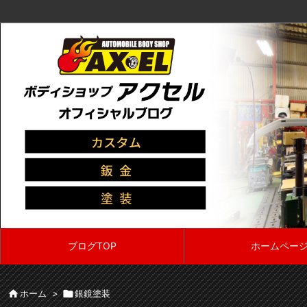
ブログTOP
ホームペー

ホーム
>

銀鏡塗装