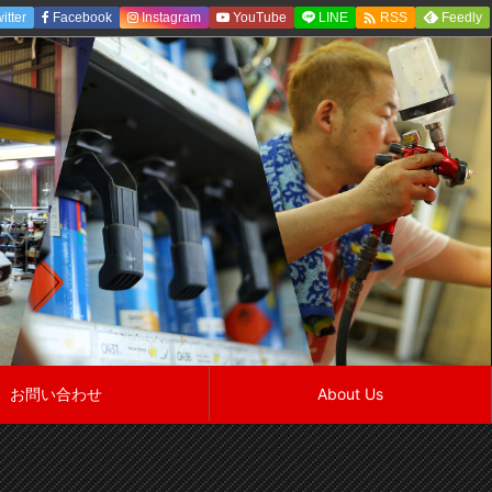

itter
Facebook
Instagram
YouTube
LINE
Feedly
RSS
お問い合わせ
About Us