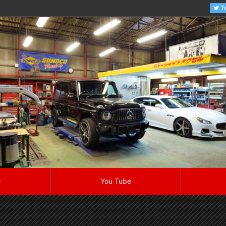
Tw
ジ
You Tube