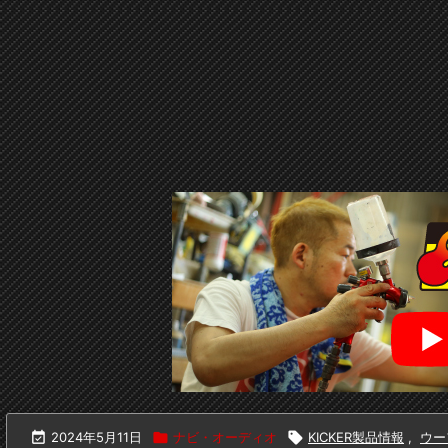

2024年5月11日

ナビ・オーディオ

KICKER製品情報
,
ウー