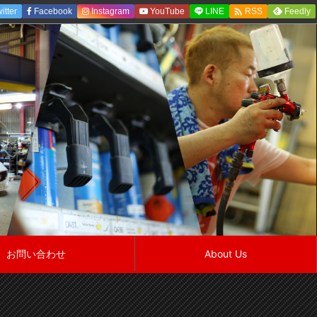

itter
Facebook
Instagram
YouTube
LINE
Feedly
RSS
お問い合わせ
About Us