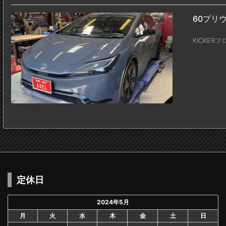
60プリ
KICKER
定休日
2024年5月
月
火
水
木
金
土
日