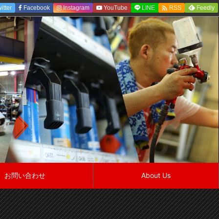

itter
Facebook
Instagram
YouTube
LINE
Feedly
RSS
お問い合わせ
About Us