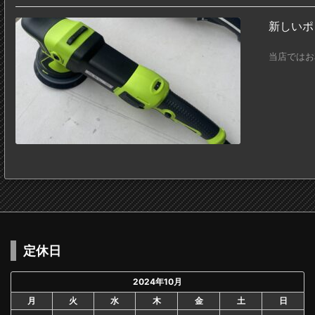
新しいポ
当店ではお
定休日
2024年10月
月
火
水
木
金
土
日