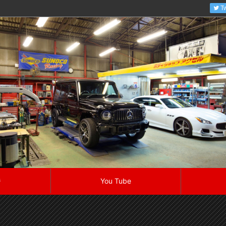
Tw
ジ
You Tube