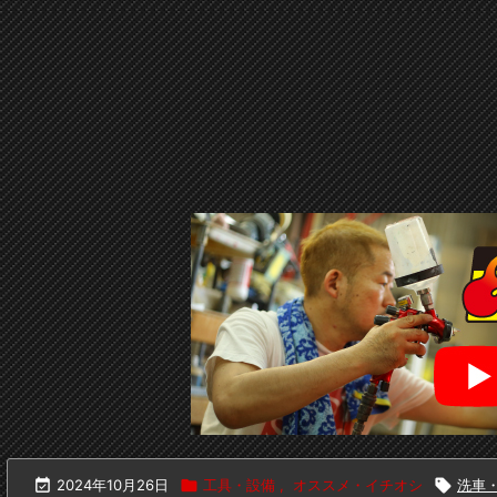

2024年10月26日

工具・設備
,
オススメ・イチオシ

洗車