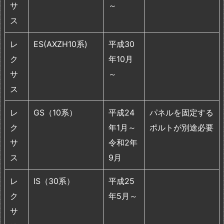
サ
～
ス
レ
ES(AXZH10系)
平成30
ク
年10月
サ
～
ス
レ
GS（10系）
平成24
パネルを固定する
ク
年1月～
ポルトが別途必要
サ
令和2年
ス
9月
レ
IS（30系）
平成25
ク
年5月～
サ