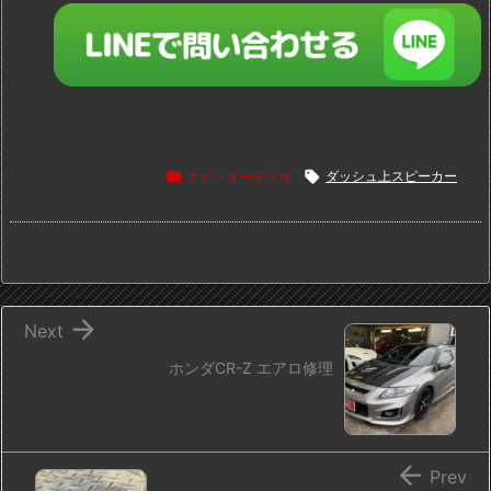

ナビ・オーディオ

ダッシュ上スピーカー

Next
ホンダCR-Z エアロ修理

Prev