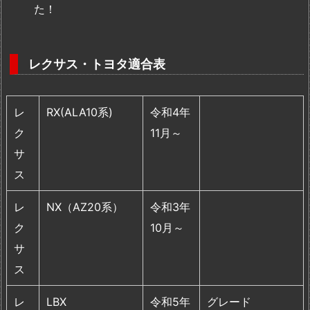
た！
レクサス・トヨタ適合表
レ
RX(ALA10系)
令和4年
ク
11月～
サ
ス
レ
NX（AZ20系）
令和3年
ク
10月～
サ
ス
レ
LBX
令和5年
グレード