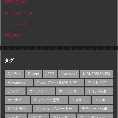
電装関係
(13)
作ってみた！
(68)
アイテム
(21)
雑記
(44)
タグ
Gクラス
iPhone
JEEP
kawasaki
KICKER製品情報
Milwaukee
これがアクセルのやり方
アウトドア
アンプ
ウーファー
エーミング
オイル関連
カーナビ
キャリパー塗装
スズキ
スマホ
スマホ決済
ダッシュ上スピーカー
デモカー・代車
トヨタ
バイク
ブレーキ
ブレーキパッド