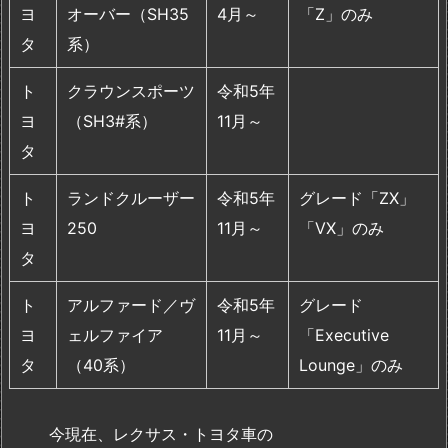
ヨ
オーバー（SH35
4月～
「Z」のみ
タ
系）
ト
クラウンスポーツ
令和5年
ヨ
（SH3#系）
11月～
タ
ト
ランドクルーザー
令和5年
グ
レード「ZX」
ヨ
250
11月～
「VX」のみ
タ
ト
アルファード／ヴ
令和5年
グレード
ヨ
ェルファイア
11月～
「Executive
タ
（40系）
Lounge」のみ
今現在、レクサス・トヨタ車の