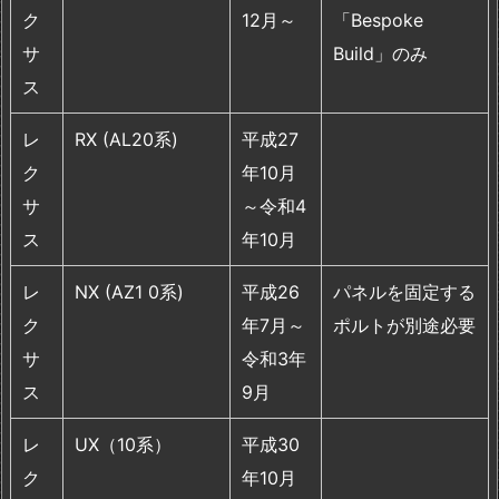
ク
12月～
「Bespoke
サ
Build」のみ
ス
レ
RX (AL20系)
平成27
ク
年10月
サ
～令和4
ス
年10月
レ
NX (AZ1 0系)
平成26
パネルを固定する
ク
年7月～
ポルトが別途必要
サ
令和3年
ス
9月
レ
UX（10系）
平成30
ク
年10月