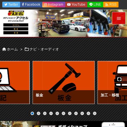

Twitter
Facebook
Instagram
YouTube
LINE
RSS
Feedly


メニュ


ホーム
>

ナビ・オーディオ
サイド

前へ

次へ

検索
板金
加工・移植