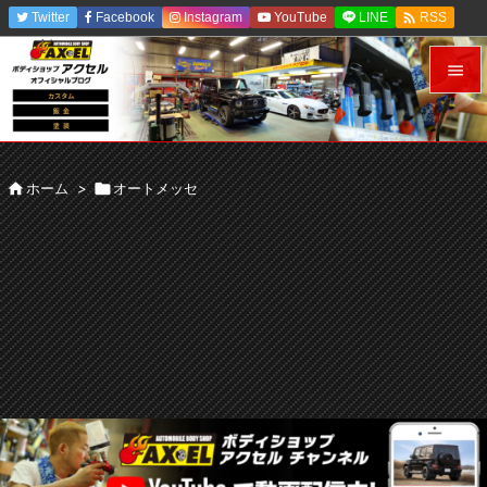

Twitter
Facebook
Instagram
YouTube
LINE
RSS
Feedly


メニュ


ホーム
>

オートメッセ
前へ

次へ

検索