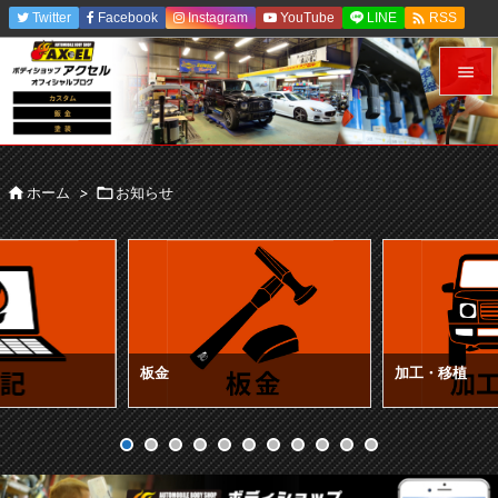

Twitter
Facebook
Instagram
YouTube
LINE
RSS
Feedly


メニュ


ホーム
>

お知らせ
サイド

前へ

次へ

検索
板金
加工・移植