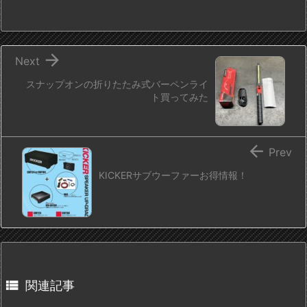

Next
スナップオンの折りたたみ式バーペンライ
ト買ってみた

Prev
KICKERサブウーファーお得情報！

関連記事