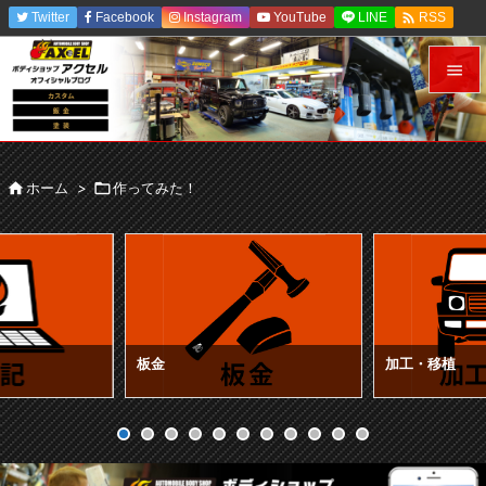

Twitter
Facebook
Instagram
YouTube
LINE
RSS
Feedly


メニュ


ホーム
>

作ってみた！
サイド

前へ

次へ

検索
板金
加工・移植