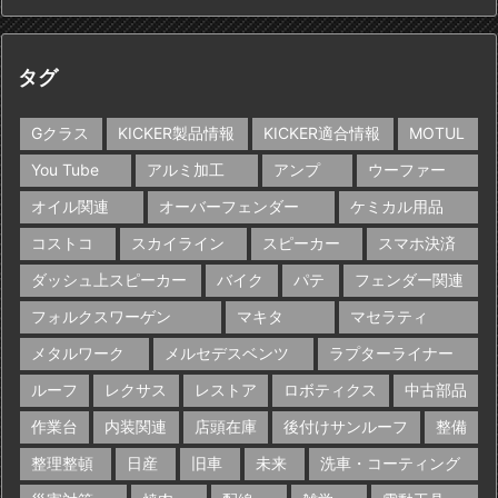
タグ
Gクラス
KICKER製品情報
KICKER適合情報
MOTUL
You Tube
アルミ加工
アンプ
ウーファー
オイル関連
オーバーフェンダー
ケミカル用品
コストコ
スカイライン
スピーカー
スマホ決済
ダッシュ上スピーカー
バイク
パテ
フェンダー関連
フォルクスワーゲン
マキタ
マセラティ
メタルワーク
メルセデスベンツ
ラプターライナー
ルーフ
レクサス
レストア
ロボティクス
中古部品
作業台
内装関連
店頭在庫
後付けサンルーフ
整備
整理整頓
日産
旧車
未来
洗車・コーティング