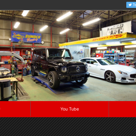
Tw
ジ
You Tube