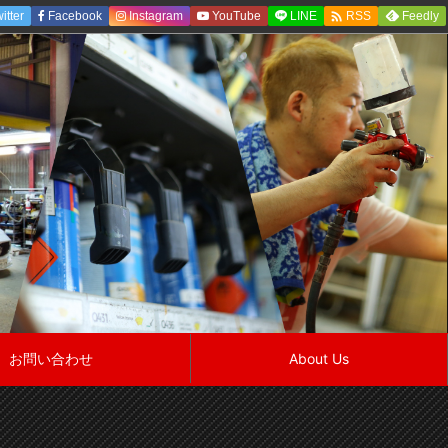

itter
Facebook
Instagram
YouTube
LINE
Feedly
RSS
お問い合わせ
About Us