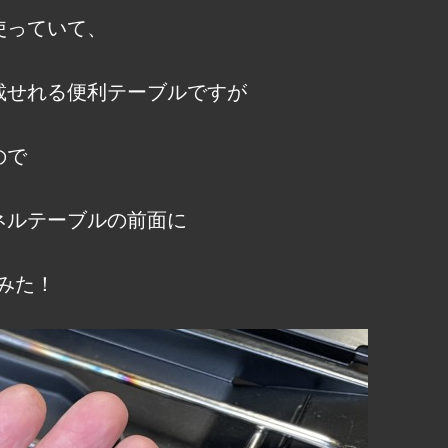
使っていて、
載せれる便利テーブルですが
ので
ネルテーブルの前面に
みた！