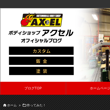
ブログTOP
ホームペー

ホーム
>

作ってみた！