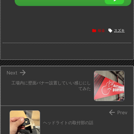

板金

スズキ

Next
工場内に壁面バナー設置していい感じにし
てみた

Prev
ヘッドライトの取付部の話