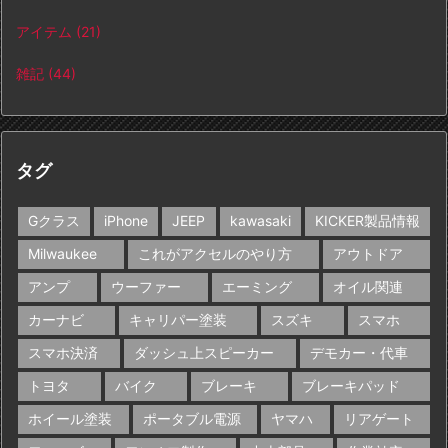
アイテム
(21)
雑記
(44)
タグ
Gクラス
iPhone
JEEP
kawasaki
KICKER製品情報
Milwaukee
これがアクセルのやり方
アウトドア
アンプ
ウーファー
エーミング
オイル関連
カーナビ
キャリパー塗装
スズキ
スマホ
スマホ決済
ダッシュ上スピーカー
デモカー・代車
トヨタ
バイク
ブレーキ
ブレーキパッド
ホイール塗装
ポータブル電源
ヤマハ
リアゲート