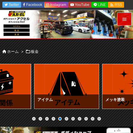

Twitter
Facebook
Instagram
YouTube
LINE
RSS
Feedly


メニュ


ホーム
>

板金
サイド

前へ

次へ

検索
アイテム
メッキ塗装