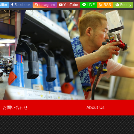

itter
Facebook
Instagram
YouTube
LINE
Feedly
RSS
お問い合わせ
About Us