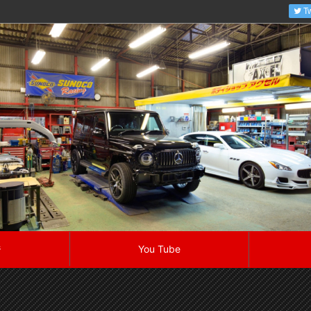
Tw
ジ
You Tube