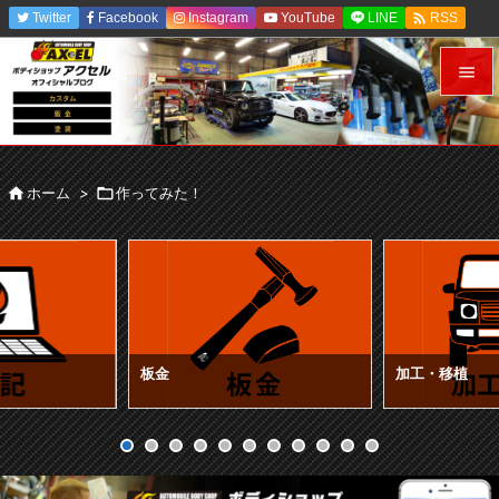

Twitter
Facebook
Instagram
YouTube
LINE
RSS
Feedly


メニュ


ホーム
>

作ってみた！
サイド

前へ

次へ

検索
板金
加工・移植