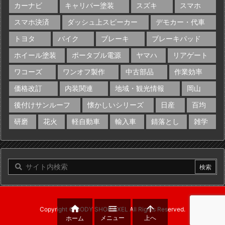
カーナビ
キャリパー塗装
スズキ
スマホ
スマホ決済
ダッシュ上スピーカー
デモカー・代車
トヨタ
バイク
ブレーキ
ブレーキパッド
ホイール塗装
ポータブル電源
ヤマハ
リアゲート
ワコーズ
ワンオフ製作
中古部品
作業効率
価格改訂
内装関連
地域・観光情報
岡山
後付けサンルーフ
懐かしいシリーズ
日産
百均
研磨
花火
軽自動車
輸入車
錆落とし
雑学



Copyright ©
BODY SHOP AXEL
All Rights Reserved.
メニュー
上へ
ホーム