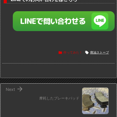

作ってみた！

廃油ストーブ

Next
摩耗したブレーキパッド