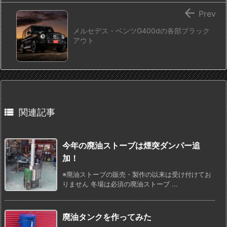

Prev
メルセデス・ベンツG400dの各部ブラック
アウト

関連記事
今年の廃油ストーブは煙突ダンパー追
加！
※廃油ストーブの販売・製作の以来は受け付けてお
りません 冬場は必須の廃油ストーブ ...
廃油タンクを作ってみた